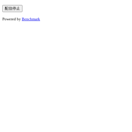
Powered by
Benchmark