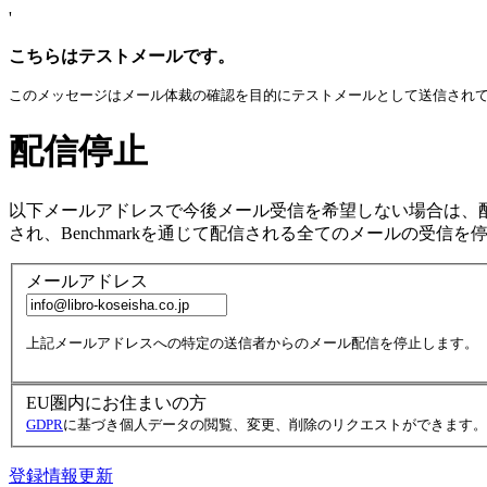
'
こちらはテストメールです。
このメッセージはメール体裁の確認を目的にテストメールとして送信され
配信停止
以下メールアドレスで今後メール受信を希望しない場合は、
され、Benchmarkを通じて配信される全てのメールの受信を
メールアドレス
上記メールアドレスへの特定の送信者からのメール配信を停止します。
EU圏内にお住まいの方
GDPR
に基づき個人データの閲覧、変更、削除のリクエストができます。
登録情報更新